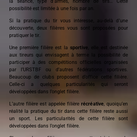
la séance, type d’armes, nombre de tirs… Cette
possibilité est limitée à une fois par an.
Si la pratique du tir vous intéresse, au-delà d’une
découverte, deux filières vous sont proposées pour
pratiquer le tir.
Une première filière est la
sportive
, elle est destinée
aux tireurs qui envisagent à terme la possibilité de
participer à des compétitions officielles organisées
par l’URSTBF ou d’autres fédérations sportives.
Beaucoup de clubs proposent d’office cette filière.
Celle-ci a quelques particularités qui seront
développées dans l’onglet
filière
.
L’autre filière est appelée filière
récréative
, quoiqu’en
réalité la pratique du tir dans cette filière reste aussi
un sport. Les particularités de cette filière sont
développées dans l’onglet
filière
.