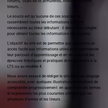
forums, clubs de tir, armureries, littérature, autres
tireurs, …
Le soucis est qu’aucune de ces sources ne
rassemblent toutes les informations utiles et
nécessaires au tireur débutant : il devra donc jongler
pour obtenir toutes les informations nécessaires.
L’objectif du site est de permettre aux débutants un
accès facile aux informations utiles pour commencer
leur parcours d’apprentissage et en réussissant les
épreuves théoriques et pratiques donnant accès à la
LTS ou au modèle 4.
Nous avons essayé de rédiger le site dans un langage
accessible, avec quelques illustrations permettant de
comprendre progressivement en apprenant les termes
et expressions les plus courantes utilisées par les
amateurs d’armes et les tireurs.