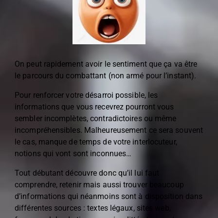
On peut rapidement avoir le sentiment que ça va être
le parcours du combattant (non armé pour l’instant).
Pour renforcer votre désarroi possible, les
informations que vous recevrez pourront vous
sembler incomplètes, contradictoires ou même
incompréhensibles. Malheureusement ce sera souvent
le cas, manque de temps de votre interlocuteur,
notions qui vont sont inconnues…
Tout débutant découvre donc qu’il lui faut
comprendre, retenir mais aussi trouver beaucoup
d’informations qui néanmoins sont à disposition dans
différentes sources : textes légaux, sites web,