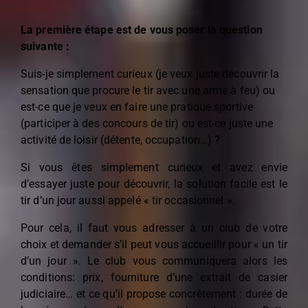
La première étape est de vous poser la question
suivante :
Suis-je simplement curieux (je veux juste découvrir la
sensation que procure le tir avec une arme à feu) ou
est-ce que je veux en faire une pratique sportive
(participer à des concours de tir) ou est-ce juste une
activité de loisir (détente, occupation…) ?
Si vous êtes simplement curieux et avez envie
d’essayer juste pour découvrir, la solution facile est le
tir d’un jour aussi appelé « tir occasionnel ».
Pour cela, il faut vous adresser à un club de votre
choix et demander s’il peut vous accueillir pour « un tir
d’un jour ». Le club vous communiquera alors les
conditions: prix, fourniture d’une extrait de casier
judiciaire… et ce qu’il propose concrètement : durée de