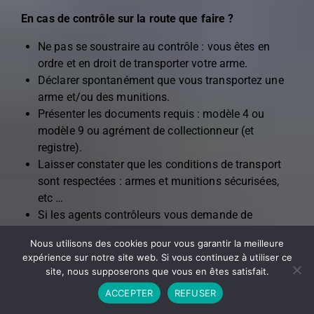
En cas de contrôle sur la route que faire ?
Ne pas se soustraire au contrôle : vous êtes en
ordre et en droit de transporter votre arme.
Déclarer spontanément que vous transportez une
arme et/ou des munitions.
Présenter les documents requis : modèle 4 ou
modèle 9 ou agrément de collectionneur (et
registre).
Laisser constater que les conditions de transport
sont respectées : armes et munitions sécurisées,
etc …
Si les agents contrôleurs vous demande de
montrer l’arme vous êtes en droit de refuser de le
Nous utilisons des cookies pour vous garantir la meilleure
faire sur place. En effet, l’arme pouvant alors être
expérience sur notre site web. Si vous continuez à utiliser ce
vue du domaine public c’est en principe non
site, nous supposerons que vous en êtes satisfait.
autorisé. Vous pouvez proposer que les agents
ACCEPTER
REFUSER
contrôleurs vous accompagnent à votre domicile