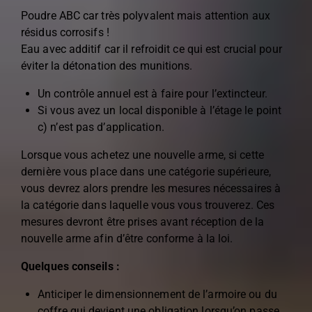
Poudre ABC car très polyvalent mais attention aux
résidus corrosifs !
Eau avec additif car il refroidit ce qui est crucial pour
éviter la détonation des munitions.
Un contrôle annuel est à faire pour l’extincteur.
Si vous avez un local disponible à l’étage le point
c) n’est pas d’application.
Lorsque vous achetez une nouvelle arme, si cette
dernière vous place dans une catégorie supérieure,
vous devrez alors prendre les mesures nécessaires à
la catégorie dans laquelle vous vous trouverez. Ces
mesures devront être prises avant réception de la
nouvelle arme afin d’être conforme à la loi.
Quelques conseils :
Anticiper le dimensionnement de l’armoire ou du
coffre qui devient une obligation lorsqu’on passe