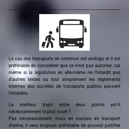
Le cas des transports en commun est ambigu et il est
préférable de considérer que ce n’est pas autorisé, car
même si la législation en elle-même ne l’interdit pas
d’autres textes ou tout simplement les règlements
internes des sociétés de transports publics peuvent
l’interdire.
Le meilleur trajet entre deux points est-il
nécessairement le plus court ?
Pas nécessairement, mais en matière de transport
d’arme, il sera toujours préférable de pouvoir justifier