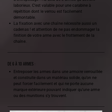
laborieux. C’est valable pour une carabine à
répétition dont le verrou est facilement
démontable.
La fixation avec une chaîne nécessite aussi un
cadenas ! et attention de ne pas endommager la
finition de votre arme avec le frottement de la
chaîne.
DE 6 À 10 ARMES :
Entreposer les armes dans une armoire verrouillée
et construite dans un matériau solide, qu’on ne
peut forcer facilement et qui ne porte aucune
marque extérieure pouvant indiquer qu’une arme
ou des munitions s’y trouvent.