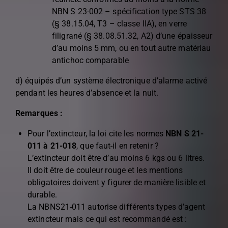
NBN S 23-002 – spécification type STS 38
(§ 38.15.04, T3 – classe IIA), en verre
filigrané (§ 38.08.51.32, A2) d’une épaisseur
d’au moins 5 mm, ou en tout autre matériau
antichoc comparable
d) équipés d’un système électronique d’alarme activé
pendant les heures d’absence et la nuit.
Remarques :
Pour l’extincteur, la loi cite les normes
NBN S 21-
011 à 21-018
, que faut-il en retenir ?
L’extincteur doit être d’au moins 6 kgs ou 6 litres.
Il doit être de couleur rouge et les mentions
obligatoires doivent y figurer de manière lisible et
durable.
La NBNS21-011 autorise différents types d’agent
extincteur mais ce qui est recommandé est :