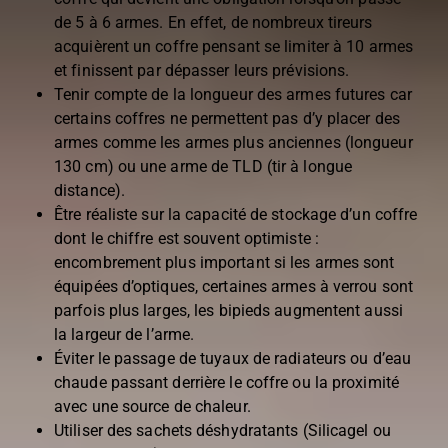
de 5 à 6 armes. En effet, de nombreux tireurs
acquièrent un coffre pensant se limiter à 10 armes
et finissent par dépasser leurs prévisions.
Tenir compte de la longueur des armes futures car
certains coffres ne permettent pas d’y placer des
armes comme les armes plus anciennes (longueur
130 cm) ou une arme de TLD (tir à longue
distance).
Être réaliste sur la capacité de stockage d’un coffre
dont le chiffre est souvent optimiste :
encombrement plus important si les armes sont
équipées d’optiques, certaines armes à verrou sont
parfois plus larges, les bipieds augmentent aussi
la largeur de l’arme.
Éviter le passage de tuyaux de radiateurs ou d’eau
chaude passant derrière le coffre ou la proximité
avec une source de chaleur.
Utiliser des sachets déshydratants (Silicagel ou