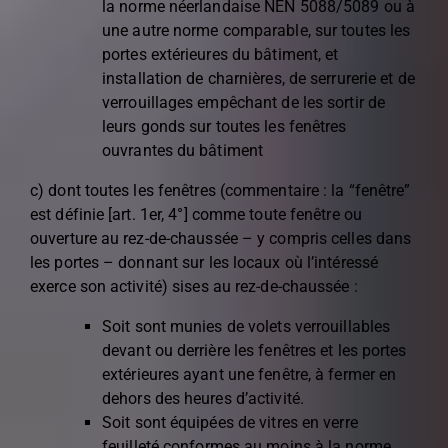
la norme néerlandaise NEN 5088/5089 ou à
une autre norme comparable, sur toutes les
portes extérieures du bâtiment, et
installation de charnières, de serrurerie et de
verrouillages empêchant de les sortir de
leurs gonds sur toutes les fenêtres
ouvrantes du bâtiment
c) dont toutes les fenêtres (commentaire : la “fenêtre”
est définie [art. 1er, 4°] comme toute fenêtre ou
ouverture au rez-de-chaussée – y compris celles dans
les portes – donnant sur les locaux où l’intéressé
exerce son activité) sises au rez-de-chaussée :
Soit sont munies de volets verrouillables
devant ou derrière les fenêtres et les portes
extérieures ayant une fenêtre, à fermer en
dehors des heures d’activité.
Soit sont équipées de vitres en verre
feuilleté conformes au moins à la norme