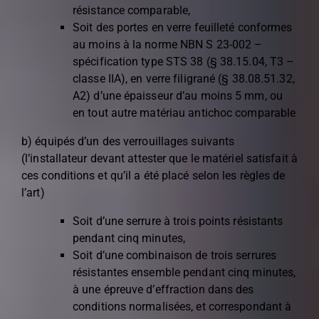
résistance comparable,
Soit des portes en verre feuilleté conformes
au moins à la norme NBN S 23-002 –
spécification type STS 38 (§ 38.15.04, T3 –
classe IIA), en verre filigrané (§ 38.08.51.32,
A2) d’une épaisseur d’au moins 5 mm, ou
en tout autre matériau antichoc comparable
b) équipés d’un des verrouillages suivants
(l’installateur devant attester que le matériel satisfait à
ces conditions et qu’il a été placé selon les règles de
l’art)
Soit d’une serrure à trois points résistants
pendant cinq minutes,
Soit d’une combinaison de trois serrures
résistantes ensemble pendant cinq minutes,
à une épreuve d’effraction dans des
conditions normalisées, et correspondant à