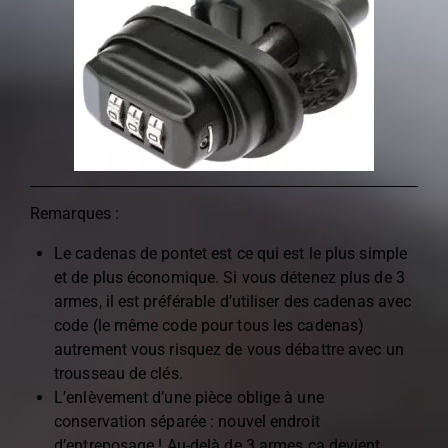
Remarques :
Le cadenas de pontet est ce qui est le plus simple
et de plus économique. Si vous détenez plus de 3
armes, il est préférable d’utiliser des cadenas avec
code (le même code pour tous les cadenas)
autrement vous risquez de vous débattre avec un
trousseau de clés.
L’enlèvement d’une pièce oblige à une
conservation séparée : nouvel endroit
d’entreposage ! Au-delà de 3 armes ça devient