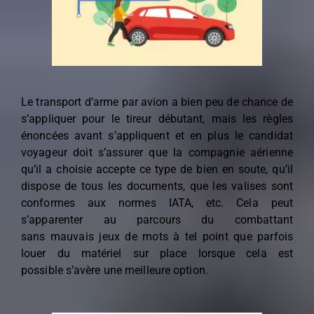
Le transport d’arme par avion a bien peu de chance de
s’appliquer pour le tireur débutant, mais les règles
énoncées avant s’appliquent et en plus le candidat
voyageur doit s’assurer que la compagnie aérienne
qu’il a choisie accepte ce type de bien en soute, qu’il
dispose de tous les documents, que les valises sont
conformes aux normes IATA, etc. Cela peut
s’apparenter au parcours du combattant
sans mauvais jeux de mots à tel point que parfois
louer du matériel sur place lorsque cela est
possible s’avère une meilleure option.