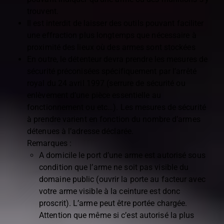
trouvent.
Il est interdit de laisser des outils pouvant faciliter
une effraction plus longtemps que nécessaire à
proximité des lieux où des armes sont stockées
En outre, le détenteur devra prendre les mesures de
sécurité préconisées spécifiquement par l’arrêté
royal du 24 avril 1997 (serrure de sécurité ou
enlèvement d’une pièce essentielle au
fonctionnement ou etc…). Les mesures de sécurité
à prendre varient en fonction du nombre d’armes
détenues à l’adresse déclarée.
Remarques :
A domicile le port d’une arme est autorisé sous
condition que l’arme ne soit pas visible du
domaine public (ouvrir la porte au facteur avec
votre arme visible à la ceinture est donc
proscrit). L’arme peut être portée chargée.
Attention que même si c’est autorisé la plus