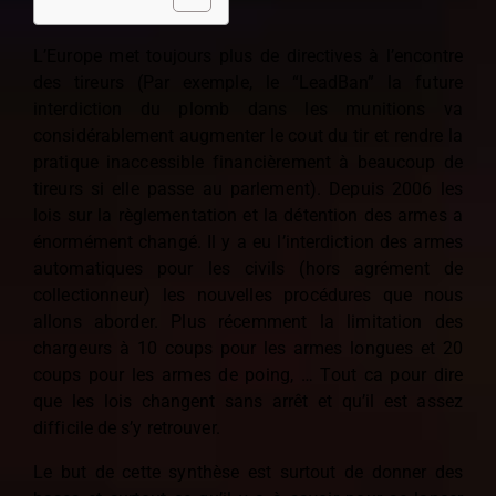
L’Europe met toujours plus de directives à l’encontre
des tireurs (Par exemple, le “LeadBan” la future
interdiction du plomb dans les munitions va
considérablement augmenter le cout du tir et rendre la
pratique inaccessible financièrement à beaucoup de
tireurs si elle passe au parlement). Depuis 2006 les
lois sur la règlementation et la détention des armes a
énormément changé. Il y a eu l’interdiction des armes
automatiques pour les civils (hors agrément de
collectionneur) les nouvelles procédures que nous
allons aborder. Plus récemment la limitation des
chargeurs à 10 coups pour les armes longues et 20
coups pour les armes de poing, … Tout ca pour dire
que les lois changent sans arrêt et qu’il est assez
difficile de s’y retrouver.
Le but de cette synthèse est surtout de donner des