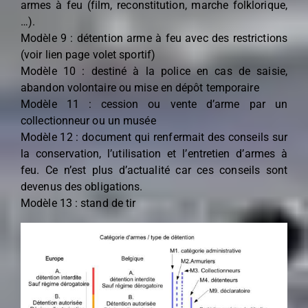
armes à feu (film, reconstitution, marche folklorique,
…).
Modèle 9 : détention arme à feu avec des restrictions
(voir lien page volet sportif)
Modèle 10 : destiné à la police en cas de saisie,
abandon volontaire ou mise en dépôt
temporaire
Modèle 11 : cession ou vente d’arme par un
collectionneur ou un musée
Modèle 12 : document qui renfermait des conseils sur
la conservation, l’utilisation et
l’entretien d’armes à
feu. Ce n’est plus d’actualité car ces conseils sont
devenus des
obligations.
Modèle 13 : stand de tir