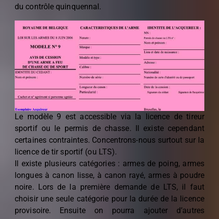
du contrôle quinquennal.
Le modèle 9 est accessible via la licence de tireur
sportif ou le permis de chasse. Il existe cependant
certaines contraintes. Concentrons-nous surtout sur la
licence de tir sportif (ou LTS).
Il existe plusieurs catégories : armes de poing, armes
longues à canon lisse, à canon rayé, armes à poudre
noire. Lors de la première demande de LTS, il faut
choisir une seule catégorie pour la durée de la licence
provisoire. Ensuite on pourra ajouter d’autres