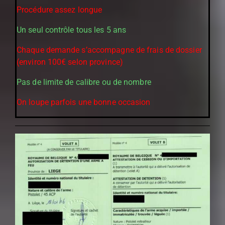
Procédure assez longue
Un seul contrôle tous les 5 ans
Chaque demande s’accompagne de frais de dossier
(environ 100€ selon province)
Pas de limite de calibre ou de nombre
On loupe parfois une bonne occasion