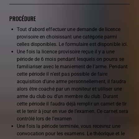
PROCÉDURE
Tout d’abord effectuer une demande de licence
provisoire en choisissant une catégorie parmi
celles disponibles. Le formulaire est disponible
ici
.
Une fois la licence provisoire reçue il y a une
période de 6 mois pendant lesquels on pourra se
familiariser avec le maniement de l’arme. Pendant
cette période il n’est pas possible de faire
acquisition d’une arme personnellement, il faudra
alors être coaché par un moniteur et utiliser une
arme du club ou d’un membre du club. Durant
cette période il faudra déjà remplir un carnet de tir
et le tenir à jour en vue de l’examen. Ce carnet sera
contrôlé lors de l’examen
Une fois la période terminée, vous recevrez une
convocation pour les examens. Le théorique et le