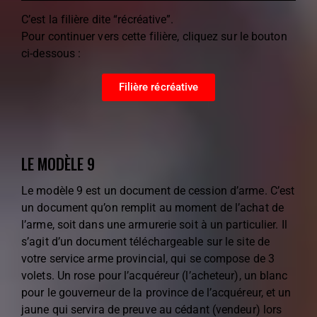
C’est la filière dite “récréative”.
Pour continuer vers cette filière, cliquez sur le bouton
ci-dessous :
Filière récréative
LE MODÈLE 9
Le modèle 9 est un document de cession d’arme. C’est
un document qu’on remplit au moment de l’achat de
l’arme, soit dans une armurerie soit à un particulier. Il
s’agit d’un document téléchargeable sur le site de
votre service arme provincial, qui se compose de 3
volets. Un rose pour l’acquéreur (l’acheteur), un blanc
pour le gouverneur de la province de l’acquéreur, et un
jaune qui servira de preuve au cédant (vendeur) lors