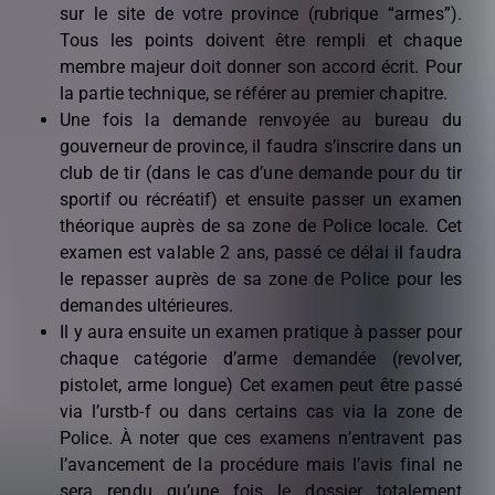
sur le site de votre province (rubrique “armes”).
Tous les points doivent être rempli et chaque
membre majeur doit donner son accord écrit. Pour
la partie technique, se référer au premier chapitre.
Une fois la demande renvoyée au bureau du
gouverneur de province, il faudra s’inscrire dans un
club de tir (dans le cas d’une demande pour du tir
sportif ou récréatif) et ensuite passer un examen
théorique auprès de sa zone de Police locale. Cet
examen est valable 2 ans, passé ce délai il faudra
le repasser auprès de sa zone de Police pour les
demandes ultérieures.
Il y aura ensuite un examen pratique à passer pour
chaque catégorie d’arme demandée (revolver,
pistolet, arme longue) Cet examen peut être passé
via l’urstb-f ou dans certains cas via la zone de
Police. À noter que ces examens n’entravent pas
l’avancement de la procédure mais l’avis final ne
sera rendu qu’une fois le dossier totalement