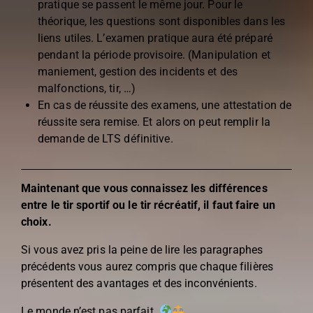
pratique se passent le même jour. Pour le
théorique, les questions sont disponibles dans les
liens utiles. L’examen pratique aura été préparé
pendant la période provisoire. (Manipulation et
maniement, gestion des incidents et des
malfonctions, tir, …)
En cas de réussite des examens, une attestation de
réussite sera remise. Et alors on peut remplir la
demande de LTS définitive.
Maintenant que vous connaissez les différences
entre le tir sportif ou le tir récréatif, il faut faire un
choix.
Si vous avez pris la peine de lire les paragraphes
précédents vous aurez compris que chaque filières
présentent des avantages et des inconvénients.
Le monde n’est pas parfait.