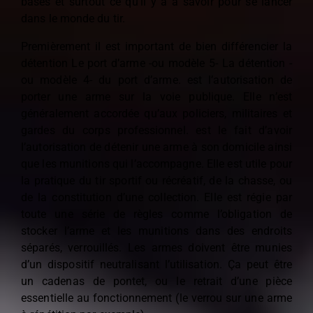
bases et surtout ce qu’il y a à savoir pour se lancer
dans le monde du tir.
Premièrement il est important de bien différencier la
détention Le port d’arme -ou modèle 5- La détention -
ou modèle 4- du port d’arme. est l’autorisation de
porter une arme sur la voie publique. Elle n’est
généralement accordée qu’aux policiers, militaires et
gardes du corps professionnel. est le fait d’avoir
l’autorisation de détenir une arme à son domicile ainsi
que les munitions qui l’accompagne. Elle est utile pour
la pratique du tir sportif ou récréatif, de la chasse, ou
de la constitution d’une collection. Elle est régie par
toute une série de règles comme l’obligation de
stocker l’arme et les munitions dans des endroits
séparés, verrouillés. Les armes doivent être munies
d’un dispositif neutralisant l’utilisation. Ça peut être
un cadenas de pontet, ou le retrait d’une pièce
essentielle au fonctionnement (le verrou sur une arme