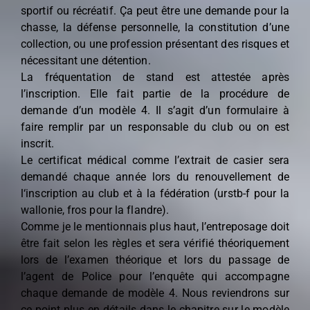
sportif ou récréatif. Ça peut être une demande pour la
chasse, la défense personnelle, la constitution d’une
collection, ou une profession présentant des risques et
nécessitant une détention.
La fréquentation de stand est attestée après
l’inscription. Elle fait partie de la procédure de
demande d’un modèle 4. Il s’agit d’un formulaire à
faire remplir par un responsable du club ou on est
inscrit.
Le certificat médical comme l’extrait de casier sera
demandé chaque année lors du renouvellement de
l‘inscription au club et à la fédération (urstb-f pour la
wallonie, fros pour la flandre).
Comme je le mentionnais plus haut, l’entreposage doit
être fait selon les règles et sera vérifié théoriquement
lors de l’examen théorique et lors du passage de
l’agent de Police pour l’enquête qui accompagne
chaque demande de modèle 4. Nous reviendrons sur
ce point plus en détails dans le chapitre sur le modèle