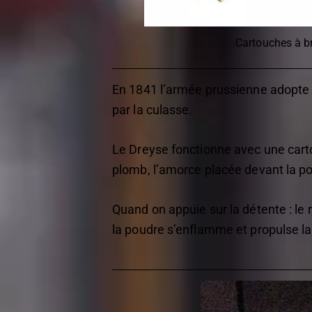
Cartouches à b
En 1841 l’armée prussienne adopte le
par la culasse.
Le Dreyse fonctionne avec une cartou
plomb, l’amorce placée devant la pou
Quand on appuie sur la détente : le r
la poudre s’enflamme et propulse la 