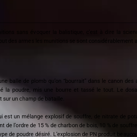
itions sans évoquer la balistique, c’est à dire la scien
but des armes les munitions se sont considérablement 
une balle de plomb qu’on “bourrait” dans le canon des a
sé la poudre, mis une bourre et tassé le tout. Le dos
t sur un champ de bataille.
qui est un mélange explosif de souffre, de nitrate de po
nt de l’ordre de 15 % de charbon de bois, 10 % de souffre
ype de poudre désiré. L’explosion de PN produit beauco