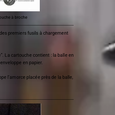
ouche à broche
n des premiers fusils à chargement
. La cartouche contient : la balle en
l’enveloppe en papier.
appe l’amorce placée près de la balle,