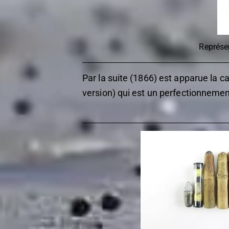
Représen
Par la suite (1866) est apparue la 
version) qui est un perfectionnemen