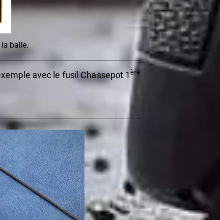
la balle.
ère
exemple avec le fusil Chassepot 1