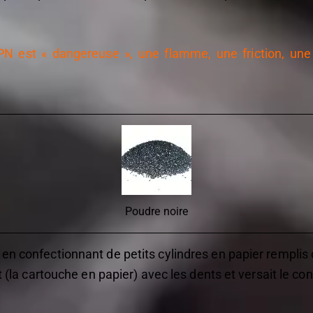
PN est « dangereuse », une flamme, une friction, un
Poudre noire
 en confectionnant de petits cylindres en papier remplis
et (la cartouche en papier) avec les dents et versait le c