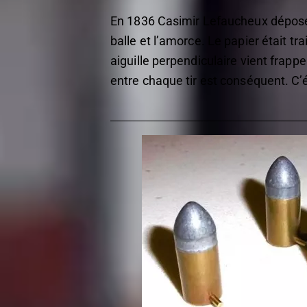
En 1836 Casimir Lefaucheux dépose u
balle et l’amorce. Le papier était t
aiguille perpendiculaire vient frapp
entre chaque tir est conséquent. C’é