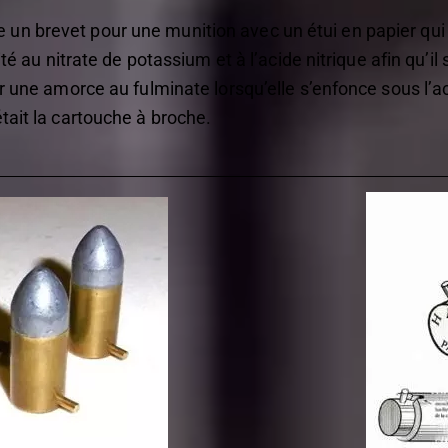
n brevet pour une munition avec un étui en papier qui co
raité au nitrate de potassium et à l’acide nitrique afin q
er une amorce au fulminate lorsqu’elle s’enfonce sous l’
tait la cartouche à broche.