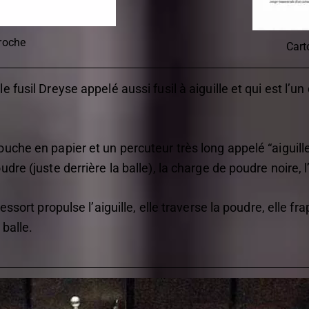
roche
Cart
 fusil Dreyse appelé aussi fusil à aiguille et qui est l’u
che en papier et un percuteur très long appelé “aiguille”
dre (juste derrière la balle), la charge de poudre noire, 
essort propulse l’aiguille, elle traverse la poudre, elle fr
balle.