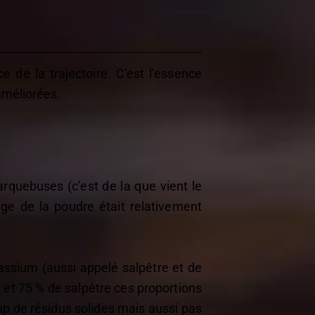
ce de la trajectoire. C’est l’essence
améliorées.
rquebuses (c’est de la que vient le
age de la poudre était relativement
tassium (aussi appelé salpêtre et de
 et 75 % de salpêtre ces proportions
up de résidus solides mais aussi pas