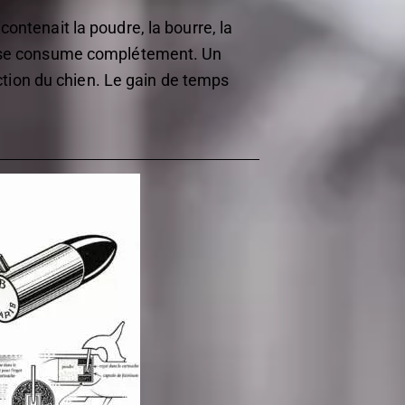
ntenait la poudre, la bourre, la
u’il se consume complétement. Un
action du chien. Le gain de temps