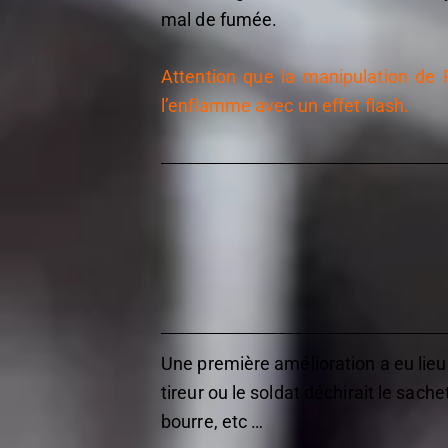
mal de fumée.
Attention que la manipulation de 
l’enflamme avec un effet flash.
Une première amélioration a eu lieu
tireur ou le soldat déchirait le sach
bourre, etc …