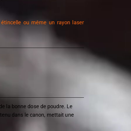
e étincelle ou même un rayon laser
 de la bonne dose de poudre. Le
ontenu dans le canon, mettait une