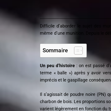
Difficile d’aborder le sujet des mun
même d’une munition. Depuis le dé
Sommaire
Un peu d’histoire
: on est passé d’
terme « balle ») après y avoir ver
imprécis et le gaspillage conséquen
Il s’agissait de poudre noire (PN) 
charbon de bois. Les proportions so
varient légèrement en fonction du t