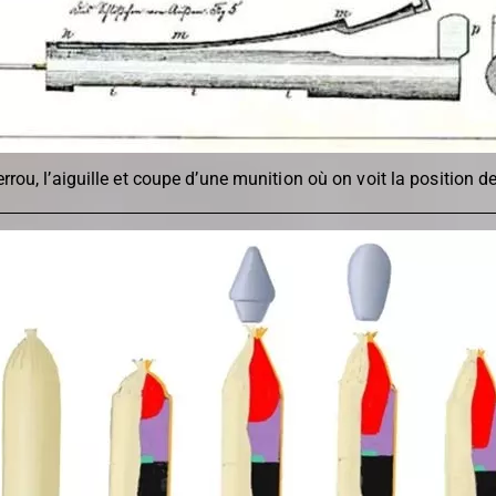
errou, l’aiguille et coupe d’une munition où on voit la position de