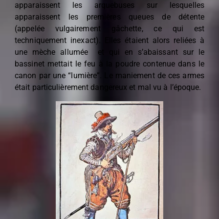
apparaissent les arquebuses sur lesquelles
apparaissent les premières queues de détente
(appelée vulgairement gâchette, ce qui est
techniquement inexact). Elles étaient alors reliées à
une mèche allumée et qui en s’abaissant sur le
bassinet mettait le feu à la poudre contenue dans le
canon par une “lumière”. Le maniement de ces armes
était particulièrement dangereux et mal vu à l’époque.