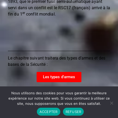
1893, que le premier fusil semi-automatique ayant
servi dans un conflit est le RSC17 (français) arrivé à la
er
fin du 1
conflit mondial.
Le chapitre suivant traitera des types d’armes et des
bases de la Sécurité :
Les types d'armes
Nous utilisons des cookies pour vous garantir la meilleure
expérience sur notre site web. Si vous continuez à utiliser ce
site, nous supposerons que vous en êtes satisfait.
Copyright © 2026. All rights reserved.
ACCEPTER
REFUSER