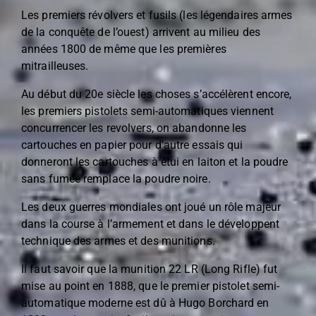
Les premiers révolvers et fusils (les légendaires armes
de la conquête de l’ouest) arrivent au milieu des
années 1800 de même que les premières
mitrailleuses.
Au début du 20e siècle les choses s’accélèrent encore,
les premiers pistolets semi-automatiques viennent
concurrencer les revolvers, on abandonne les
cartouches en papier pour d’autre essais qui
donneront les cartouches à étui en laiton et la poudre
sans fumée remplace la poudre noire.
Les deux guerres mondiales ont joué un rôle majeur
dans la course à l’armement et dans le développent
technique des armes et des munitions.
Il faut savoir que la munition 22 LR (Long Rifle) fut
mise au point en 1888, que le premier pistolet semi-
automatique moderne est dû à Hugo Borchard en