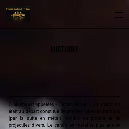
HISTOIRE
Elles étaient appelées « lances de feu ». Ce dispositif
était au départ constitué de simples tubes en bambou
(par la suite en métal) remplis de poudre et de
projectiles divers. Le canon en métal le plus ancien