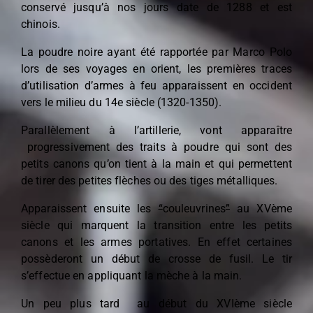
conservé jusqu’à nos jours date de 1288 et est
chinois.
La poudre noire ayant été rapportée par Marco Polo
lors de ses voyages en orient, les premières traces
d’utilisation d’armes à feu apparaissent en occident
vers le milieu du 14e siècle (1320-1350).
Parallèlement à l’artillerie, vont apparaître
progressivement des traits à poudre qui sont des
petits canons qu’on tient à la main et qui permettent
de tirer des petites flèches ou des tiges métalliques.
Apparaissent ensuite les
“
couleuvrines
”
au XVème
siècle qui marquent la transition entre les petits
canons et les armes portatives. En effet certaines
possèderont un début de crosse de fusil. Le tir
s’effectue en appliquant la mèche à la main.
Un peu plus tard au début du XVIème siècle