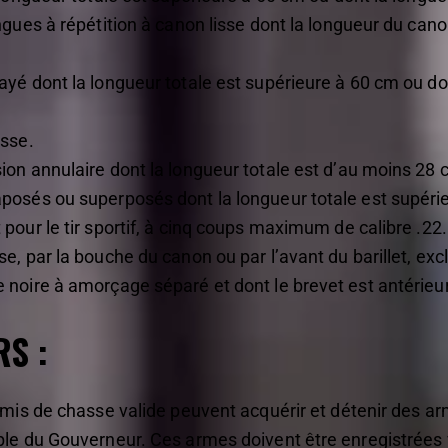
ngues à répétition à canon lisse dont la longueur du cano
yé dont la longueur totale est supérieure à 60 cm ou do
isse.
on annulaire dont la longueur totale est d’au moins 28 
posés ou superposés dont la longueur totale est supéri
pour le tir sportif, à cinq coups maximum de calibre .22.
e, par la bouche du canon ou par l’avant du barillet, ex
 noire à amorçage séparé et dont le brevet est antérieu
S :
rmis de chasse valide peuvent acquérir et détenir des a
le du Gouverneur. Ces armes doivent être enregistrées v