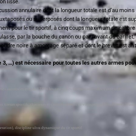
n lisse.
ussion annulaire dont la longueur totale est d’au moins
uxtaposés ou superposés dont la longueur totale est su
ent pour le tir sportif, à cinq coups maximum de calibre 
lasse, par la bouche du canon ou par l’avant du barillet
oudre noire à amorçage séparé et dont le brevet est ant
3, …) est nécessaire pour toutes les autres armes pouvan
rmes autorisées avec la LTS et les catégories d’armes accessibles avec une LTS en u
x tireurs sportifs, chasseurs et collectionneurs de voyager légalement avec leur
ration), discipline ultra dynamique du tir sportif.