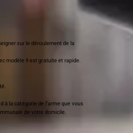
seigner sur le déroulement de la
ec modèle 9 est gratuite et rapide.
té.
d à la catégorie de l’arme que vous
communale de votre domicile.