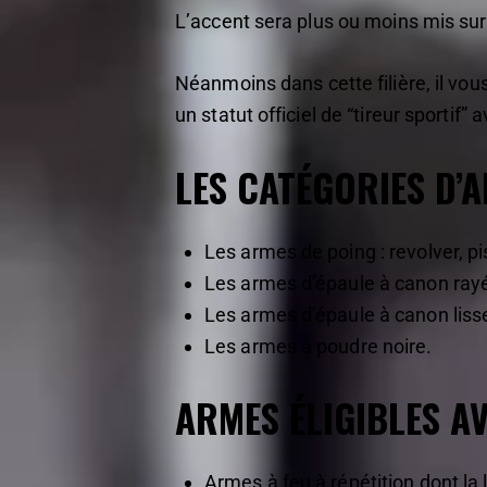
L’accent sera plus ou moins mis sur 
Néanmoins dans cette filière, il vou
un statut officiel de “tireur sporti
LES CATÉGORIES D’A
Les armes de poing : revolver, pi
Les armes d’épaule à canon ray
Les armes d’épaule à canon liss
Les armes à poudre noire.
ARMES ÉLIGIBLES A
Armes à feu à répétition dont la