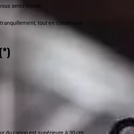
ous serez inscrit.
s tranquillement, tout en conservant
(*)
eur du canon est supérieure à 30 cm,