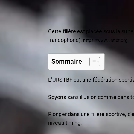
Cette filière est placée sous la sup
francophone).
https://www.urstbf.org
Sommaire
L’URSTBF est une fédération sportiv
Soyons sans illusion comme dans tou
Plonger dans une filière sportive, 
niveau timing.