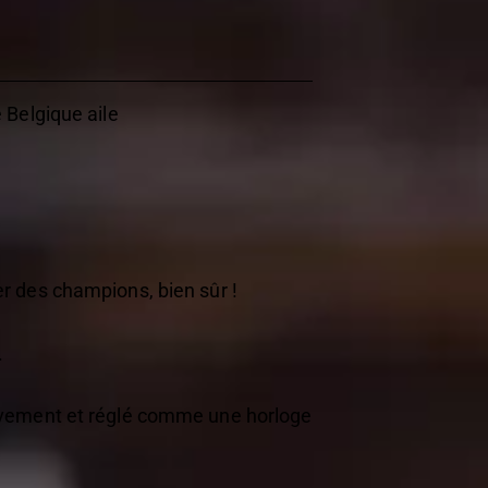
 Belgique aile
r des champions, bien sûr !
.
ativement et réglé comme une horloge