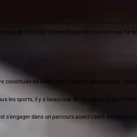
ervision de l’URSTBF (Union Royale des Sociétés de Tir de
e constituée en ASBL dont l’objectif ultime est de forme
s les sports, il y a beaucoup de candidats et peu d’élus
c’est s’engager dans un parcours assez cadré administr