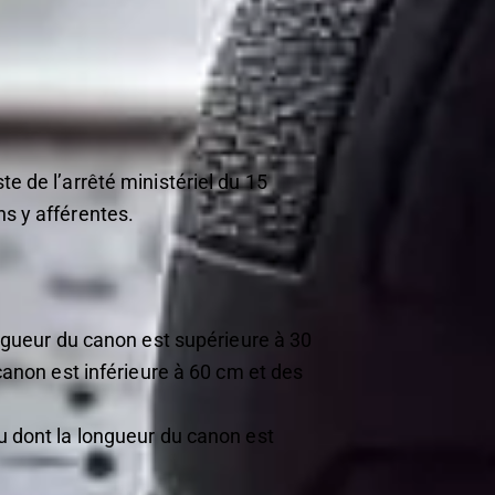
te de l’arrêté ministériel du 15
ns y afférentes.
ongueur du canon est supérieure à 30
canon est inférieure à 60 cm et des
u dont la longueur du canon est