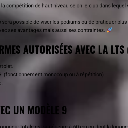
la compétition de haut niveau selon le club dans lequel v
s sera possible de viser les podiums ou de pratiquer plu
f” avec ses avantages mais aussi ses contraintes.
RMES AUTORISÉES AVEC LA LTS 
stolet.
é. (fonctionnement monocoup ou à répétition)
e.
VEC UN MODÈLE 9
 longueur totale est supérieure à 60 cm ou dont la longu