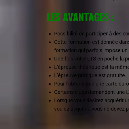
LES AVANTAGES :
Possibilité de participer à des co
Cette formation est donnée dans 
formation qui parfois impose un
Une fois votre LTS en poche la p
L’épreuve théorique est la même
L’épreuve pratique est gratuite.
Pour l’obtention d’une carte euro
Certains clubs demandent une LTS
Lorsque vous désirez acquérir u
voulez acquérir, vous ne devez p