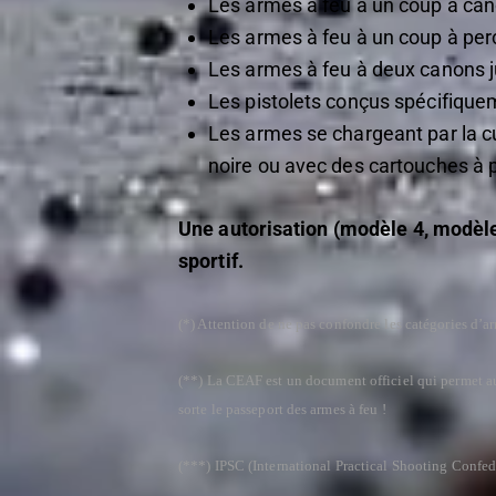
Les armes à feu à un coup à cano
Les armes à feu à un coup à perc
Les armes à feu à deux canons j
Les pistolets conçus spécifiquem
Les armes se chargeant par la cu
noire ou avec des cartouches à p
Une autorisation (modèle 4, modèle 
sportif.
(*) Attention de ne pas confondre les catégories d’a
(**) La CEAF est un document officiel qui permet au
sorte le passeport des armes à feu !
(***) IPSC (International Practical Shooting Confede