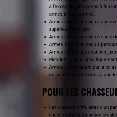
à l’exception des armes à feu lo
armes à feu à pompe.
Armes à feu à un coup à canon ra
supérieure à 30 cm.
Armes à feu à un coup à canon l
Armes à feu à un coup à percussi
Armes à feu à deux canons juxta
Pistolets conçus spécifiquement 
Armes se chargeant par la culass
ou avec des cartouches à poudre
POUR LES CHASSEUR
Les chasseurs titulaires d’un pe
chasse sans autorisation préalab