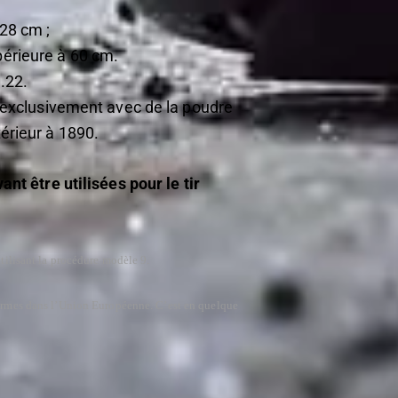
 28 cm ;
périeure à 60 cm.
.22.
, exclusivement avec de la poudre
érieur à 1890.
t être utilisées pour le tir
tilisant la procédure modèle 9.
s armes dans l’Union Européenne. C’est en quelque