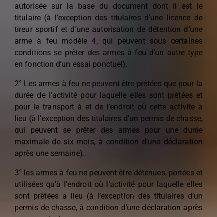
autorisée sur la base du document dont il est le
titulaire (à l’exception des titulaires d’une licence de
tireur sportif et d’une autorisation de détention d’une
arme à feu modèle 4, qui peuvent sous certaines
conditions se prêter des armes à feu d’un autre type
en fonction d’un essai ponctuel).
2° Les armes à feu ne peuvent être prêtées que pour la
durée de l’activité pour laquelle elles sont prêtées et
pour le transport à et de l’endroit où cette activité a
lieu (à l’exception des titulaires d’un permis de chasse,
qui peuvent se prêter des armes pour une durée
maximale de six mois, à condition d’une déclaration
après une semaine).
3° les armes à feu ne peuvent être détenues, portées et
utilisées qu’à l’endroit où l’activité pour laquelle elles
sont prêtées a lieu (à l’exception des titulaires d’un
permis de chasse, à condition d’une déclaration après