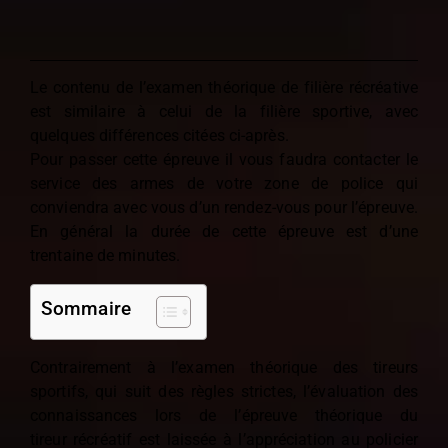
Le contenu de l’examen théorique de filière récréative
est similaire à celui de
la filière sportive, avec
quelques différences citées ci-après.
Pour passer cette épreuve il vous faudra contacter le
service des armes de
votre zone de police qui
conviendra avec vous d’un rendez-vous pour
l’épreuve.
En général la durée de cette épreuve est d’une
trentaine de
minutes.
Sommaire
Contrairement à l’examen théorique des tireurs
sportifs, qui suit des règles
strictes, l’évaluation des
connaissances lors de l’épreuve théorique du
tireur
récréatif est laissée à l’appréciation au policier