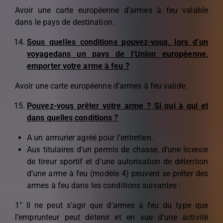
Avoir une carte européenne d’armes à feu valable
dans le pays de destination.
Sous quelles conditions pouvez-vous, lors d’un
voyagedans un pays de l’Union européenne,
emporter votre arme à feu ?
Avoir une carte européenne d’armes à feu valide.
Pouvez-vous prêter votre arme ? Si oui à qui et
dans quelles conditions ?
A un armurier agréé pour l’entretien.
Aux titulaires d’un permis de chasse, d’une licence
de tireur sportif et d’une autorisation de détention
d’une arme à feu (modèle 4) peuvent se prêter des
armes à feu dans les conditions suivantes :
1° Il ne peut s’agir que d’armes à feu du type que
l’emprunteur peut détenir et en vue d’une activité