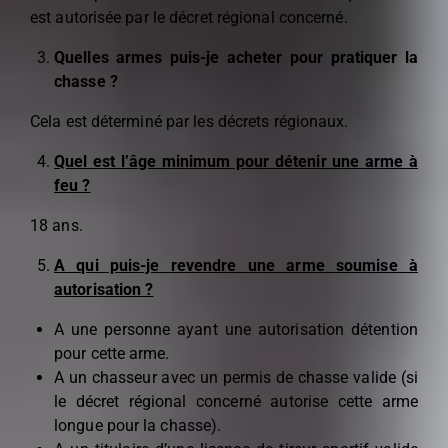
est autorisée par le décret régional concerné.
Quelles armes puis-je acheter pour pratiquer la
chasse ?
Cela est déterminé par les décrets régionaux.
Quel est l’âge minimum pour détenir une arme à
feu ?
18 ans.
A qui puis-je revendre une arme soumise à
autorisation ?
A une personne ayant une autorisation détention
pour cette arme.
A un chasseur avec un permis de chasse valide (si
le décret régional concerné autorise cette arme
longue pour la chasse).