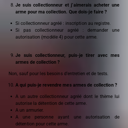
Je suis collectionneur et j’aimerais acheter une
arme pour ma collection. Que dois-je faire ?
Si collectionneur agréé : inscription au registre.
Si pas collectionneur agréé : demander une
autorisation (modèle 4) pour cette arme.
Je suis collectionneur, puis-je tirer avec mes
armes de collection ?
Non, sauf pour les besoins d’entretien et de tests.
A qui puis-je revendre mes armes de collection ?
A un autre collectionneur agréé dont le thème lui
autorise la détention de cette arme.
A un armurier.
A une personne ayant une autorisation de
détention pour cette arme.