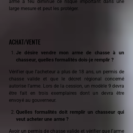
arme à feu diminue ce risque important dans une
large mesure et peut les protéger.
ACHAT/VENTE
Je désire vendre mon arme de chasse à un
chasseur, quelles formalités dois-je remplir ?
Vérifier que l’acheteur a plus de 18 ans, un permis de
chasse valide et que le décret régional concerné
autorise l’arme. Lors de la cession, un modèle 9 devra
être fait en trois exemplaires dont un devra être
envoyé au gouverneur.
Quelles formalités doit remplir un chasseur qui
veut acheter une arme ?
Avoir un permis de chasse valide et vérifier que l’arme