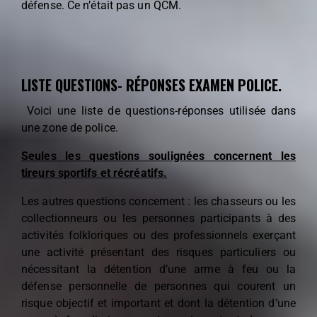
défense
. Ce n’était pas un QCM.
LISTE QUESTIONS- RÉPONSES EXAMEN POLICE.
Voici une liste de questions-réponses utilisée dans
une zone de police.
Seules les questions soulignées concernent les
tireurs sportifs et récréatifs.
Les autres questions concernent : les chasseurs ou les
collectionneurs ou les personnes participants à des
activités folkloriques ou des professionnels exerçant
une activité présentant des risques particuliers ou
nécessitant la détention d’une arme à feu ou la
défense personnelle de personnes qui courent un
risque objectif et important et dont la détention d’une