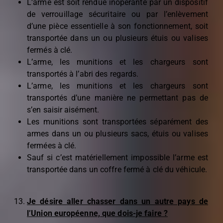
L’arme est soit rendue inopérante par un dispositif
de verrouillage sécuritaire ou par l’enlèvement
d’une pièce essentielle à son fonctionnement, soit
transportée dans un ou plusieurs étuis ou valises
fermés à clé.
L’arme, les munitions et les chargeurs sont
transportés à l’abri des regards.
L’arme, les munitions et les chargeurs sont
transportés d’une manière ne permettant pas de
s’en saisir aisément.
Les munitions sont transportées séparément des
armes dans un ou plusieurs sacs, étuis ou valises
fermées à clé.
Sauf si c’est matériellement impossible l’arme est
transportée dans un coffre fermé à clé du véhicule.
Je désire aller chasser dans un autre pays de
l’Union européenne, que dois-je faire ?