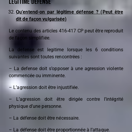
LÉGITIME DÉFENSE
Qu’entend-on par légitime défense ? (Peut être
dit de façon vulgarisée)
Le contenu des articles 416-417 CP peut être reproduit
de façon simplifiée.
La defense est legitime lorsque les 6 conditions
suivantes sont toutes rencontrées :
– La defense doit s’opposer à une agression violente
commencée ou imminente.
– L’agression doit être injustifiée.
– L’agression doit être dirigée contre l’intégrité
physique d’une personne.
– La défense doit être nécessaire.
– La défense doit être proportionnée à l’attaque.