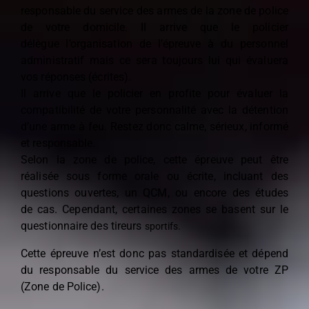
responsable du service des
armes de la zone de police
de votre domicile. Il arrive que le policier
délègue
l’organisation de l’épreuve à du personnel
administratif mais ce sera toujours
lui qui évaluera
vos réponses (écrites).
Il arrive que le policier en profite pour évaluer la
compatibilité de votre
personnalité avec la détention
d’une arme à feu. Restez donc calme, sérieux,
informé
et responsable.
Selon la zone de police, cette épreuve peut être
réalisée sous forme orale ou
écrite, incluant des
questions ouvertes, un QCM, ou encore des études
de
cas. Cependant, certaines zones se basent sur le
questionnaire des tireurs
sportifs.
Cette épreuve n’est donc pas standardisée et dépend
du responsable du
service des armes de votre ZP
(Zone de Police).